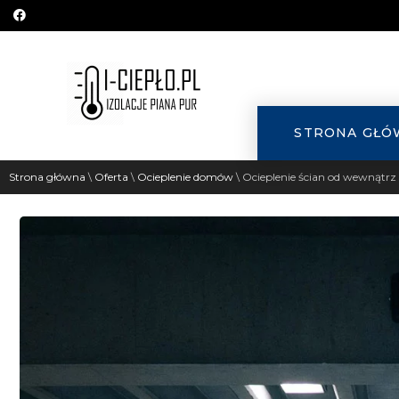
STRONA GŁÓ
Strona główna
\
Oferta
\
Ocieplenie domów
\
Ocieplenie ścian od wewnątrz