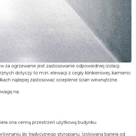
 za ogrzewanie jest zastosowanie odpowiedniej izolacji.
rznych dotyczy to m.in. elewacji z cegły klinkierowej, kamienic
ach najlepiej zastosować ocieplenie ścian wewnętrzne.
uwagę na:
biera ona cenną przestrzeń użytkową budynku.
równaniu do tradycyjnego styropianu. Izolowana bariera od