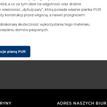
łód, a co za tym idzie na wilgotność oraz drobne
łaściwość „dyfuzji pary”, którą posiada właśnie pianka PUR
y konstrukcji przed wilgocią, a nawet przegniciem.
t, a doskonałą skuteczność wykorzystania tego materiału
 ocieplaniu domów pasywnych.
acje pianą PUR
RYNY
ADRES NASZYCH BIUR