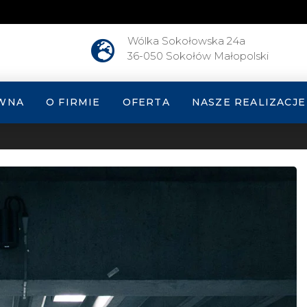
Wólka Sokołowska 24a
36-050 Sokołów Małopolski
WNA
O FIRMIE
OFERTA
NASZE REALIZACJE