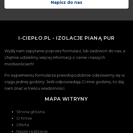
Napisz do nas
I-CIEPŁO.PL - IZOLACJE PIANĄ PUR
Wyślij nam zapytanie poprzez formularz, lub zadzwoń do nas, a
chętnie udzielimy więcej informacji o cenie i naszych
możliwościach!
Po wypełnieniu formularza prawdopodobnie odezwiemy się w
ciągu jednej godziny. Jeśli odpowiadają Ci inne godziny, to daj
nam znać w treścu wiadomości.
MAPA WITRYNY
Strona główna
O firmie
Oferta
Nasze realizacje