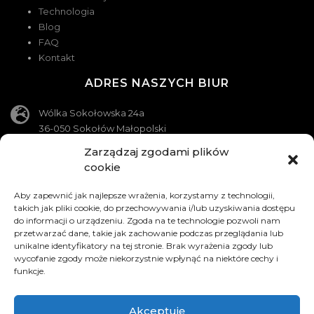
Technologia
Blog
FAQ
Kontakt
ADRES NASZYCH BIUR
Wólka Sokołowska 24a
36-050 Sokołów Małopolski
Zarządzaj zgodami plików
Wola Zarczycka 94a
cookie
37-311 Wola Zarczycka
KONTAKT
Aby zapewnić jak najlepsze wrażenia, korzystamy z technologii,
takich jak pliki cookie, do przechowywania i/lub uzyskiwania dostępu
do informacji o urządzeniu. Zgoda na te technologie pozwoli nam
Telefon
przetwarzać dane, takie jak zachowanie podczas przeglądania lub
790 710 230
unikalne identyfikatory na tej stronie. Brak wyrażenia zgody lub
wycofanie zgody może niekorzystnie wpłynąć na niektóre cechy i
Telefon
funkcje.
697 020 091
Akceptuję
Adres e-mail