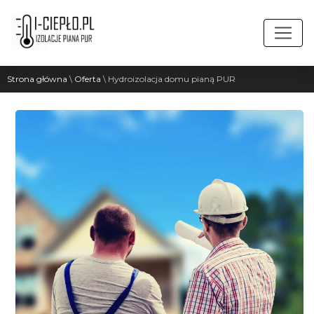
Strona główna
\
Oferta
\
Hydroizolacja domu pianą PUR