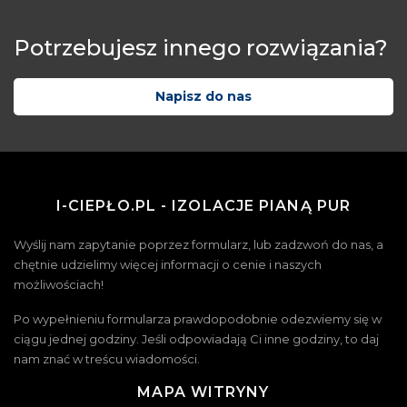
Potrzebujesz innego rozwiązania?
Napisz do nas
I-CIEPŁO.PL - IZOLACJE PIANĄ PUR
Wyślij nam zapytanie poprzez formularz, lub zadzwoń do nas, a
chętnie udzielimy więcej informacji o cenie i naszych
możliwościach!
Po wypełnieniu formularza prawdopodobnie odezwiemy się w
ciągu jednej godziny. Jeśli odpowiadają Ci inne godziny, to daj
nam znać w treścu wiadomości.
MAPA WITRYNY