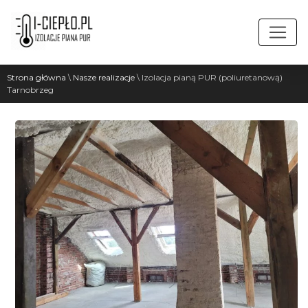
Strona główna
\
Nasze realizacje
\
Izolacja pianą PUR (poliuretanową)
Tarnobrzeg