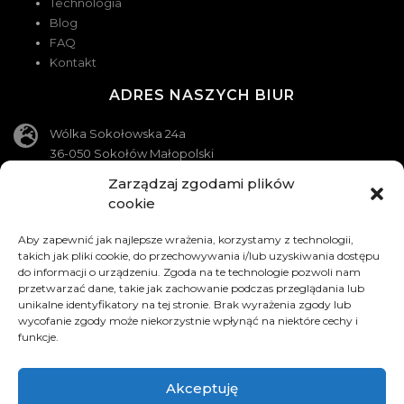
Technologia
Blog
FAQ
Kontakt
ADRES NASZYCH BIUR
Wólka Sokołowska 24a
36-050 Sokołów Małopolski
Zarządzaj zgodami plików
Wola Zarczycka 94a
cookie
37-311 Wola Zarczycka
KONTAKT
Aby zapewnić jak najlepsze wrażenia, korzystamy z technologii,
takich jak pliki cookie, do przechowywania i/lub uzyskiwania dostępu
do informacji o urządzeniu. Zgoda na te technologie pozwoli nam
Telefon
przetwarzać dane, takie jak zachowanie podczas przeglądania lub
790 710 230
unikalne identyfikatory na tej stronie. Brak wyrażenia zgody lub
wycofanie zgody może niekorzystnie wpłynąć na niektóre cechy i
Telefon
funkcje.
697 020 091
Akceptuję
Adres e-mail