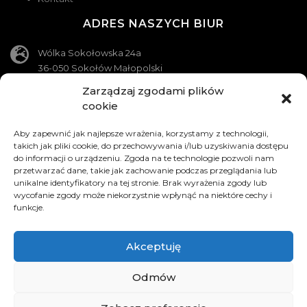
ADRES NASZYCH BIUR
Wólka Sokołowska 24a
36-050 Sokołów Małopolski
Zarządzaj zgodami plików
Wola Zarczycka 94a
cookie
37-311 Wola Zarczycka
KONTAKT
Aby zapewnić jak najlepsze wrażenia, korzystamy z technologii,
takich jak pliki cookie, do przechowywania i/lub uzyskiwania dostępu
do informacji o urządzeniu. Zgoda na te technologie pozwoli nam
Telefon
przetwarzać dane, takie jak zachowanie podczas przeglądania lub
790 710 230
unikalne identyfikatory na tej stronie. Brak wyrażenia zgody lub
wycofanie zgody może niekorzystnie wpłynąć na niektóre cechy i
Telefon
funkcje.
697 020 091
Akceptuję
Adres e-mail
Glm_izolacje@interia.pl
Odmów