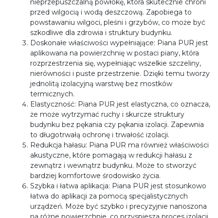
nieprzepuszczalną powłokę, która skutecznie chroni
przed wilgocią i wodą deszczową. Zapobiega to
powstawaniu wilgoci, pleśni i grzybów, co może być
szkodliwe dla zdrowia i struktury budynku.
Doskonałe właściwości wypełniające: Piana PUR jest
aplikowana na powierzchnię w postaci piany, która
rozprzestrzenia się, wypełniając wszelkie szczeliny,
nierówności i puste przestrzenie. Dzięki temu tworzy
jednolitą izolacyjną warstwę bez mostków
termicznych.
Elastyczność: Piana PUR jest elastyczna, co oznacza,
że może wytrzymać ruchy i skurcze struktury
budynku bez pękania czy pękania izolacji. Zapewnia
to długotrwałą ochronę i trwałość izolacji.
Redukcja hałasu: Piana PUR ma również właściwości
akustyczne, które pomagają w redukcji hałasu z
zewnątrz i wewnątrz budynku. Może to stworzyć
bardziej komfortowe środowisko życia.
Szybka i łatwa aplikacja: Piana PUR jest stosunkowo
łatwa do aplikacji za pomocą specjalistycznych
urządzeń. Może być szybko i precyzyjnie nanoszona
na różne powierzchnie, co przyspiesza proces izolacji.